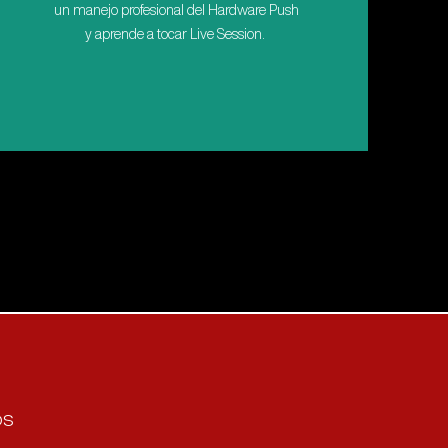
un manejo profesional del Hardware Push
y aprende a tocar
Live Session.
os