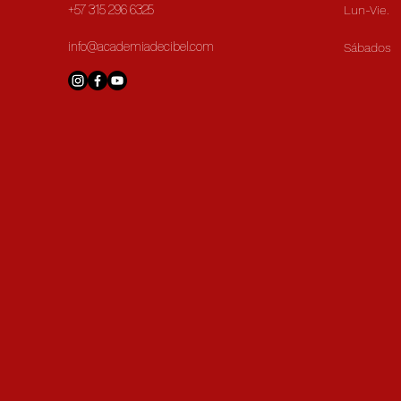
Lun-Vie.
+57 315 296 6325
info@academiadecibel.com
Sábados