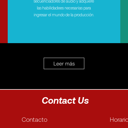
secuenciadores de audio y adquiere
las habilidadees necesarias para
ingresar el mundo de la producción.
Leer más
Contact Us
Contacto
Horari